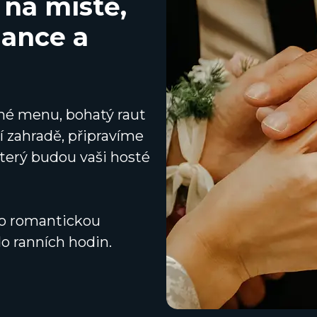
 na místě,
gance a
vané menu, bohatý raut
í zahradě, připravíme
který budou vaši hosté
pro romantickou
do ranních hodin.