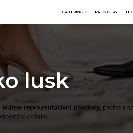
CATERING
PROSTORY
LE
ko lusk
.
Máme reprezentativní prostory
, profesion
sledního detailu.