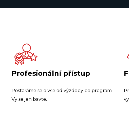
Profesionální přístup
F
Postaráme se o vše od výzdoby po program.
Př
Vy se jen bavte.
vy