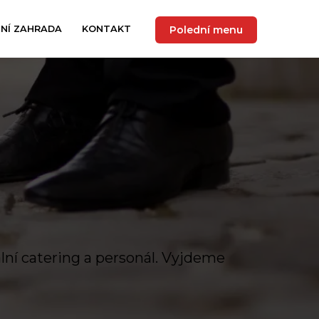
Polední menu
TNÍ ZAHRADA
KONTAKT
ální catering a personál. Vyjdeme