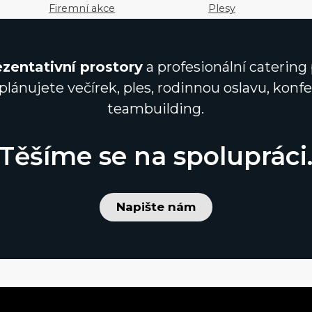
Firemní akce
Plesy
zentativní prostory
a profesionální catering 
 plánujete večírek, ples, rodinnou oslavu, kon
teambuilding.
Těšíme se na spolupráci
Napište nám