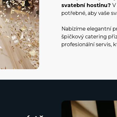
svatební hostinu?
V
potřebné, aby vaše s
Nabízíme elegantní pr
špičkový catering př
profesionální servis, k