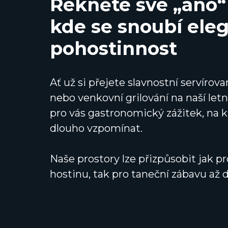
Řekněte své „ano“
kde se snoubí ele
pohostinnost
Ať už si přejete slavnostní servíro
nebo venkovní grilování na naší letn
pro vás gastronomický zážitek, na 
dlouho vzpomínat.
Naše prostory lze přizpůsobit jak 
hostinu, tak pro taneční zábavu až 