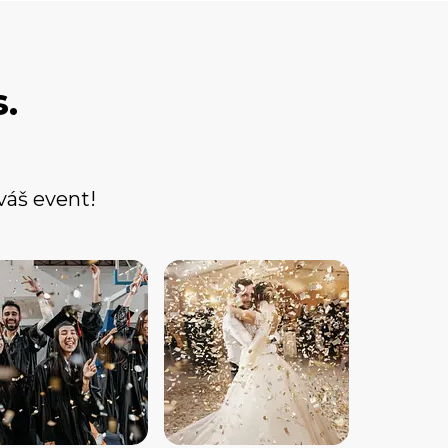
.
váš event!