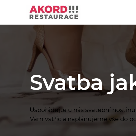
Přeskočit
na
obsah
Svatba ja
Uspořádejte u nás svatební hostinu
Vám vstříc a naplánujeme vše do po