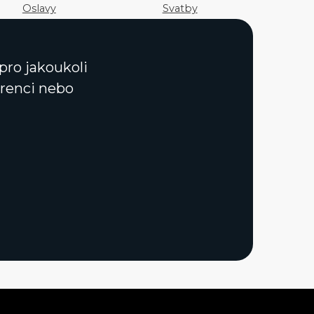
Oslavy
Svatby
pro jakoukoli
ferenci nebo
.