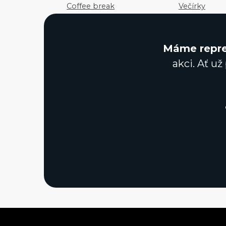
Coffee break
Večírky
Máme repre
akci. Ať už
Neve
| Běží na
WordPress