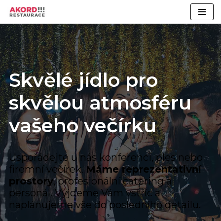
Přeskočit
na
obsah
Skvělé jídlo pro
skvělou atmosféru
vašeho večírku
Uspořádejte u nás konferenci, ples nebo
firemní večírek.
Máme reprezentativní
prostory
, profesionální catering a
personál. Vyjdeme Vám vstříc a
naplánujeme vše do posledního detailu.