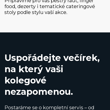
Připravíme pro vás pestrý raut, finger
food, dezerty i tematické cateringové
stoly podle stylu vaší akce.
Uspořádejte večírek,
na který vaši
kolegové
nezapomenou
.
Postaráme se o kompletní servis – od